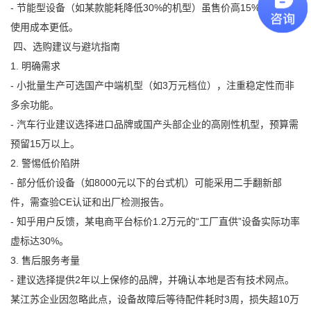
- 节能型设备（如某款能耗降低30%的机型）虽售价高15%，但长期
使用成本更低。
四、选购建议与避坑指南
1. 明确需求
- 小批量生产可选国产中端机型（如3万元档位），注重稳定性而非
多余功能。
- 汽车行业建议选择进口品牌或国产头部企业的高刚性机型，预算需
预留15万以上。
2. 警惕低价陷阱
- 部分低价设备（如8000元以下的台式机）可能采用二手翻新部
件，需查验CE认证和出厂检测报告。
- 知乎用户反馈，某电商平台标价1.2万元的“工厂直供”设备实际功率
虚标达30%。
3. 售后服务考量
- 建议选择提供2年以上保修的品牌，并确认本地是否有技术网点。
某江苏企业因忽略此点，设备故障后等待配件耗时3周，损失超10万