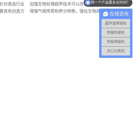
针对食品行业
加强生物处理超声技术可以改善固液界面，
超声波焊接机价格？
要具有创造力
增强气相传质和养分转移，强化生物处理。
在线咨询
研究人员...
超声波焊接机
热熔热铆机
热板焊接机
水口分离机