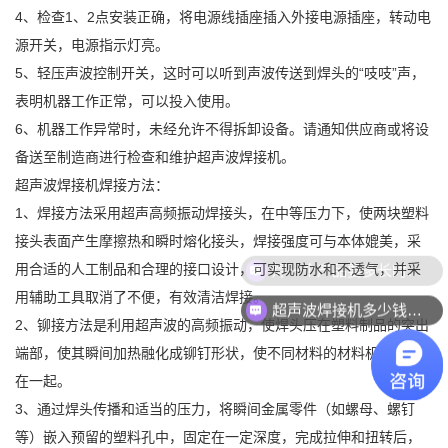
4、检查1、2点安装正确，将电源线插座插入外接电源插座，转动电
源开关，电源指示灯亮。
5、轻压声波控制开关，这时可以听到声波传送到焊头的“吱吱”声，
表明机器工作正常，可以投入使用。
6、机器工作异常时，未经允许不得拆卸设备。请通知供应商或将设
备送至制造商进行检查和维护超声波焊接机。
超声波焊接机焊接方法：
1、焊接方法采用超声高频振动焊接头，在中等压力下，使两块塑料
接头表面产生摩擦热和瞬时熔化接头，焊接强度可与本体媲美，采
焊一个产品要多长时间？
用合适的人工制品和合理的接口设计，可实现防水和不透气，并采
用辅助工具取消了不便，有效清洁焊接。
超声波焊接机多少钱一台？
2、铆接方法是利用超声波的高频振动，使焊头压在塑料制品的突出
端部，使其瞬间加热融化成铆钉形状，使不同材料的材料机械铆接
在一起。
3、通过焊头传播和适当的压力，将瞬间金属零件（如螺母、螺钉
等）嵌入预留的塑料孔中，固定在一定深度，完成拉伸和扭转后，