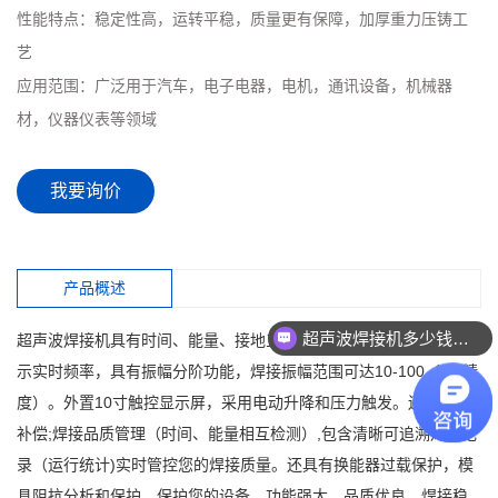
性能特点：
稳定性高，运转平稳，质量更有保障，加厚重力压铸工
艺
应用范围：
广泛用于汽车，电子电器，电机，通讯设备，机械器
材，仪器仪表等领域
我要询价
产品概述
超声波焊接机多少钱一台？
超声波焊接机具有时间、能量、接地三种焊接模式；能自动追踪显
示实时频率，具有振幅分阶功能，焊接振幅范围可达10-100（1%精
度）。外置10寸触控显示屏，采用电动升降和压力触发。还有振幅
补偿;焊接品质管理（时间、能量相互检测）,包含清晰可追溯焊接记
录（运行统计)实时管控您的焊接质量。还具有换能器过载保护，模
具阻抗分析和保护，保护您的设备。功能强大，品质优良，焊接稳